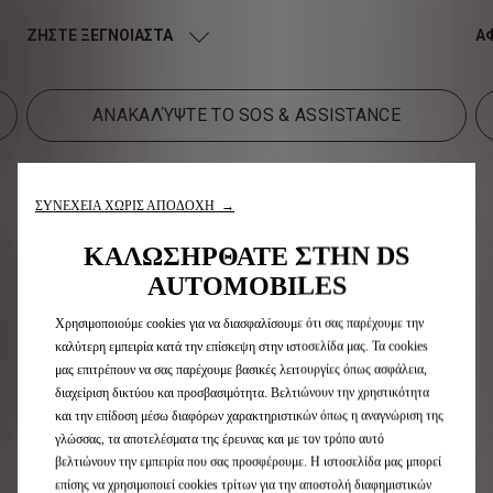
ΖΗΣΤΕ ΞEΓΝΟΙΑΣΤΑ
Α
ΑΝΑΚΑΛΎΨΤΕ ΤΟ SOS & ASSISTANCE
ΑΠΟΛΑΥΣΤΕ ΤΟ
ΣΥΝΕΧΕΙΑ ΧΩΡΙΣ ΑΠΟΔΟΧΗ →
ΤΗΛΕΦΩΝΟ ΣΑΣ ΜΕ
ΚΑΛΩΣΗΡΘΑΤΕ ΣΤΗΝ DS
AUTOMOBILES
ΑΣΦΑΛΕΙΑ
Χρησιμοποιούμε cookies για να διασφαλίσουμε ότι σας παρέχουμε την
καλύτερη εμπειρία κατά την επίσκεψη στην ιστοσελίδα μας. Τα cookies
μας επιτρέπουν να σας παρέχουμε βασικές λειτουργίες όπως ασφάλεια,
Η DS προσφέρει ένα ευρύ φάσμα οχημάτων με
διαχείριση δικτύου και προσβασιμότητα. Βελτιώνουν την χρηστικότητα
τεχνολογία Bluetooth ή Mirror Screen. Τα διαδραστικά
και την επίδοση μέσω διαφόρων χαρακτηριστικών όπως η αναγνώριση της
εργαλεία σας επιτρέπουν να επιλέξετε τα στοιχεία
του οχήματός σας και να λάβετε πληροφορίες
γλώσσας, τα αποτελέσματα της έρευνας και με τον τρόπο αυτό
συμβατότητας για πολλά από τα τελευταία μοντέλα
βελτιώνουν την εμπειρία που σας προσφέρουμε. Η ιστοσελίδα μας μπορεί
κινητών τηλεφώνων.
επίσης να χρησιμοποιεί cookies τρίτων για την αποστολή διαφημιστικών