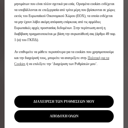
μηνυμάτων που είναι πλέον σχετικά για εσάς. Ορισμένα cookies ενδέχεται
να υποβάλλονται σε επεξεργασία από τρίτα μέρη που βρίσκονται σε χώρες
ΠΡΟΣΑΡΜΟΣΜΕΝΕΣ
εκτός του Ευρωπαϊκού Οικονομικού Χώρου (ΕΟΧ), τα οποία ενδέχεται
να μην έχουν λάβει ακόμη απόφαση επάρκειας από τις αρμόδιες
ΥΠΗΡΕΣΙΕΣ
Ευρωπαϊκές αρχές προστασίας δεδομένων. Στην περίπτωση αυτή η
διαβίβαση πραγματοποιείται με βάση την συγκατάθεσή σας (άρθρο 49 παρ.
1 (α) του ΓΚΠΔ).
Αν επιθυμείτε να μάθετε περισσότερα για τα cookies που χρησιμοποιούμε
και την διαχείρισή τους, μπορείτε να ανατρέξετε στην
Πολιτική για τα
Cookies
ή να επιλέξετε την ‘Διαχείριση των Ρυθμίσεών μου’.
ΔΙΑΧΕΙΡΙΣΗ ΤΩΝ ΡΥΘΜΙΣΕΩΝ ΜΟΥ
ΑΠΟΔΟΧΗ ΟΛΩΝ
Εφαρμογή MYDS