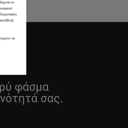
δέχεται να
κονομικού
ς Ευρωπαϊκές
υγκατάθεσή
Α
μπορείτε να
υρύ φάσμα
νότητά σας.