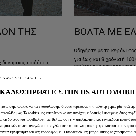
ΛΟΝ ΤΗΣ
ΒΌΛΤΑ ΜΕ Ε
Οδηγήστε με το κεφάλι σα
για έως και 8 χρόνια ή 160
 δυναμικές επιδόσεις.
πρώτο) στα περισσότερα μ
με έναν σύμβουλο Expert DS
το 70% της χωρητικότητας 
ΕΙΑ ΧΩΡΙΣ ΑΠΟΔΟΧΗ →
πλήρως μεταβιβάσιμη σε 
Μπορείτε να είστε σίγουρο
ΚΑΛΩΣΗΡΘΑΤΕ ΣΤΗΝ DS AUTOMOBI
καλά με την πάροδο του χρ
μοποιούμε cookies για να διασφαλίσουμε ότι σας παρέχουμε την καλύτερη εμπειρία κατά την
ιστοσελίδα μας. Τα cookies μας επιτρέπουν να σας παρέχουμε βασικές λειτουργίες όπως ασφά
ίριση δικτύου και προσβασιμότητα. Βελτιώνουν την χρηστικότητα και την επίδοση μέσω δια
τηριστικών όπως η αναγνώριση της γλώσσας, τα αποτελέσματα της έρευνας και με τον τρόπο
ώνουν την εμπειρία που σας προσφέρουμε. Η ιστοσελίδα μας μπορεί επίσης να χρησιμοποιεί c