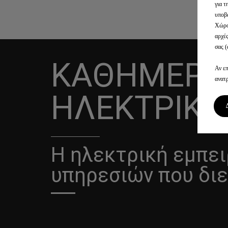
για τ
υποβ
Χώρο
αρχέ
σας (
ΚΑΘΗΜΕΡΙΝ
Αν επ
ανατ
ΗΛΕΚΤΡΙΚΟ
Η ηλεκτρική εμπει
υπηρεσιών που διε