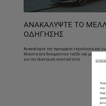
ΑΝΑΚΑΛΎΨΤΕ ΤΟ ΜΈΛ
ΟΔΉΓΗΣΗΣ
Ανακαλύψτε την προηγμένη τεχνολογία και τις
Κλείστε ένα δοκιμαστικό ταξίδι και μιλήστε 
για την ηλεκτρική κινητικότητα.
ΣΥΝΕΧ
Χρησι
στην 
διαχε
χαρακ
βελτι