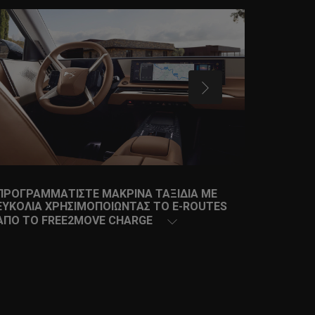
ΕΠΟΜΕΝΟ
ΠΡΟΓΡΑΜΜΑΤΊΣΤΕ ΜΑΚΡΙΝΆ ΤΑΞΊΔΙΑ ΜΕ
ΑΠΟΜΑ
ΕΥΚΟΛΊΑ ΧΡΗΣΙΜΟΠΟΙΏΝΤΑΣ ΤΟ E-ROUTES
ΕΝΤΟΛ
ΑΠΌ ΤΟ FREE2MOVE CHARGE