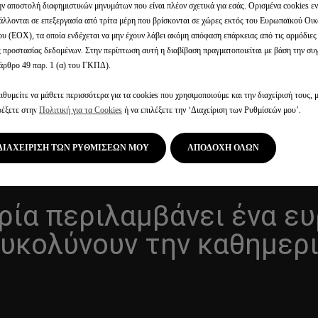
ην αποστολή διαφημιστικών μηνυμάτων που είναι πλέον σχετικά για εσάς. Ορισμένα cookies εν
άλλονται σε επεξεργασία από τρίτα μέρη που βρίσκονται σε χώρες εκτός του Ευρωπαϊκού Οι
υ (ΕΟΧ), τα οποία ενδέχεται να μην έχουν λάβει ακόμη απόφαση επάρκειας από τις αρμόδιε
ς προστασίας δεδομένων. Στην περίπτωση αυτή η διαβίβαση πραγματοποιείται με βάση την σ
άρθρο 49 παρ. 1 (α) του ΓΚΠΔ).
Η ΖΩΗ ΜΕ ΕΝ
ιθυμείτε να μάθετε περισσότερα για τα cookies που χρησιμοποιούμε και την διαχείρισή τους, 
ρέξετε στην
Πολιτική για τα Cookies
ή να επιλέξετε την ‘Διαχείριση των Ρυθμίσεών μου’.
 ΑΥΤΟΚΙΝΗΤΟ
ΔΙΑΧΕΙΡΙΣΗ ΤΩΝ ΡΥΘΜΙΣΕΩΝ ΜΟΥ
ΑΠΟΔΟΧΗ ΟΛΩΝ
ρία περιλαμβάνει ένα ε
υκολύνουν την καθημερι