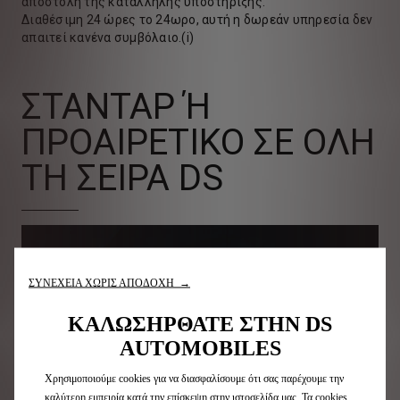
αποστολή της κατάλληλης υποστήριξης.
Διαθέσιμη 24 ώρες το 24ωρο, αυτή η δωρεάν υπηρεσία δεν
απαιτεί κανένα συμβόλαιο.(i)
ΣΤΑΝΤΑΡ Ή Π
ΡΟΑΙΡΕΤΙΚΟ ΣΕ ΟΛΗ Τ
Η ΣΕΙΡΑ DS
ΣΥΝΕΧΕΙΑ ΧΩΡΙΣ ΑΠΟΔΟΧΗ →
ΚΑΛΩΣΗΡΘΑΤΕ ΣΤΗΝ DS
AUTOMOBILES
Χρησιμοποιούμε cookies για να διασφαλίσουμε ότι σας παρέχουμε την
καλύτερη εμπειρία κατά την επίσκεψη στην ιστοσελίδα μας. Τα cookies