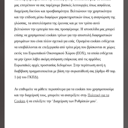
μας επιτρέπουν να σας παρέχουμε βασικές λειτουργίες όπως ασφάλεια,
διαχείριση δικτύου και προσβασιμότητα. Βελτιώνουν την χρηστικότητα
και την επίδοση μέσω διαφόρων χαρακτηριστικών όπως η αναγνώριση της
γλώσσας, τα αποτελέσματα της έρευνας και με τον τρόπο αυτό
βελτιώνουν την εμπειρία που σας προσφέρουμε. Η ιστοσελίδα μας μπορεί
επίσης να χρησιμοποιεί cookies τρίτων για την αποστολή διαφημιστικών
μηνυμάτων που είναι πλέον σχετικά για εσάς. Ορισμένα cookies ενδέχεται
να υποβάλλονται σε επεξεργασία από τρίτα μέρη που βρίσκονται σε χώρες
εκτός του Ευρωπαϊκού Οικονομικού Χώρου (ΕΟΧ), τα οποία ενδέχεται
να μην έχουν λάβει ακόμη απόφαση επάρκειας από τις αρμόδιες
Ευρωπαϊκές αρχές προστασίας δεδομένων. Στην περίπτωση αυτή η
Μπορείτε επίσης να ενεργοποιήσετε μόνοι σας το κουμπί
διαβίβαση πραγματοποιείται με βάση την συγκατάθεσή σας (άρθρο 49 παρ.
κλήσης έκτακτης ανάγκης εάν γίνετε μάρτυρες μιας
επικίνδυνης κατάστασης, πατώντας το κουμπί "SOS" για
1 (α) του ΓΚΠΔ).
τρία δευτερόλεπτα.
Ένα παρόμοιο πάτημα στο κουμπί ""DS"" θα σας φέρει σε
Αν επιθυμείτε να μάθετε περισσότερα για τα cookies που χρησιμοποιούμε
επαφή με ένα τηλεφωνικό κέντρο βοήθειας.
και την διαχείρισή τους, μπορείτε να ανατρέξετε στην
Πολιτική για τα
Cookies
ή να επιλέξετε την ‘Διαχείριση των Ρυθμίσεών μου’.
ΥΠΗΡΕΣΙΕΣ