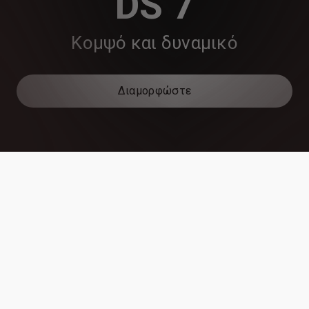
DS 7
Κομψό και δυναμικό
Διαμορφώστε
Plug-in υβριδικό
Πετρέλαιο
360
Έως
και μετάδοση κίνησης στους 4
τροχούς
ΙΣΧΥΣ
(Από 165 έως 264 kW)