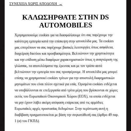
ΣΥΝΕΧΕΙΑ ΧΩΡΙΣ ΑΠΟΔΟΧΗ →
ΚΑΛΩΣΗΡΘΑΤΕ ΣΤΗΝ DS
AUTOMOBILES
Χρησιμοποιούμε cookies για να διασφαλίσουμε ότι σας παρέχουμε την
καλύτερη εμπειρία κατά την επίσκεψη στην ιστοσελίδα μας. Τα cookies
μας επιτρέπουν να σας παρέχουμε βασικές λειτουργίες όπως ασφάλεια,
διαχείριση δικτύου και προσβασιμότητα. Βελτιώνουν την χρηστικότητα
και την επίδοση μέσω διαφόρων χαρακτηριστικών όπως η αναγνώριση της
γλώσσας, τα αποτελέσματα της έρευνας και με τον τρόπο αυτό
βελτιώνουν την εμπειρία που σας προσφέρουμε. Η ιστοσελίδα μας μπορεί
επίσης να χρησιμοποιεί cookies τρίτων για την αποστολή διαφημιστικών
μηνυμάτων που είναι πλέον σχετικά για εσάς. Ορισμένα cookies ενδέχεται
να υποβάλλονται σε επεξεργασία από τρίτα μέρη που βρίσκονται σε χώρες
εκτός του Ευρωπαϊκού Οικονομικού Χώρου (ΕΟΧ), τα οποία ενδέχεται
να μην έχουν λάβει ακόμη απόφαση επάρκειας από τις αρμόδιες
Ευρωπαϊκές αρχές προστασίας δεδομένων. Στην περίπτωση αυτή η
διαβίβαση πραγματοποιείται με βάση την συγκατάθεσή σας (άρθρο 49 παρ.
1 (α) του ΓΚΠΔ).