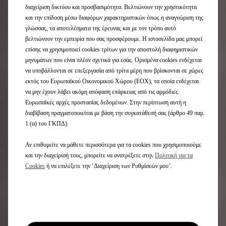
διαχείριση δικτύου και προσβασιμότητα. Βελτιώνουν την χρηστικότητα
αβεβαιότητα. Από την έναρξη της εκστρατείας
και την επίδοση μέσω διαφόρων χαρακτηριστικών όπως η αναγνώριση της
ανάκλησης τον Απρίλιο του 2024, η Stellantis
γλώσσας, τα αποτελέσματα της έρευνας και με τον τρόπο αυτό
εργάζεται επιμελώς σε όλη την Ευρώπη - ξεκινώντας
βελτιώνουν την εμπειρία που σας προσφέρουμε. Η ιστοσελίδα μας μπορεί
από τις νότιες περιοχές και επεκτείνοντας προς τα
βόρεια - για τον εντοπισμό και την επισκευή των
επίσης να χρησιμοποιεί cookies τρίτων για την αποστολή διαφημιστικών
επηρεαζόμενων οχημάτων.
μηνυμάτων που είναι πλέον σχετικά για εσάς. Ορισμένα cookies ενδέχεται
να υποβάλλονται σε επεξεργασία από τρίτα μέρη που βρίσκονται σε χώρες
Μέχρι σήμερα, η πλειονότητα των επηρεαζόμενων
εκτός του Ευρωπαϊκού Οικονομικού Χώρου (ΕΟΧ), τα οποία ενδέχεται
οχημάτων Citroën C3 και DS3 έχει ήδη ανακληθεί, με
να μην έχουν λάβει ακόμη απόφαση επάρκειας από τις αρμόδιες
τις εργασίες επισκευής να προχωρούν σταθερά.
Ευρωπαϊκές αρχές προστασίας δεδομένων. Στην περίπτωση αυτή η
Σχεδόν όλοι οι επηρεαζόμενοι πελάτες έχουν ήδη
διαβίβαση πραγματοποιείται με βάση την συγκατάθεσή σας (άρθρο 49 παρ.
ειδοποιηθεί σχετικά με την για την ενέργεια παύσης
1 (α) του ΓΚΠΔ).
της οδήγησης.
Αν επιθυμείτε να μάθετε περισσότερα για τα cookies που χρησιμοποιούμε
Έχουμε επιστρατεύσει όλους τους διαθέσιμους
και την διαχείρισή τους, μπορείτε να ανατρέξετε στην
Πολιτική για τα
πόρους - προμηθευτές, διανομείς και εγκαταστάσεις
Cookies
ή να επιλέξετε την ‘Διαχείριση των Ρυθμίσεών μου’.
παραγωγής - για να υποστηρίξουμε τους πελάτες και
να εφαρμόσουμε την ενέργεια πάυσης οδήγησης όσο
το δυνατόν πιο έγκαιρα και αποτελεσματικά. Η
ασφάλεια των πελατών είναι, και θα παραμείνει
πάντα, κορυφαία μας προτεραιότητα.