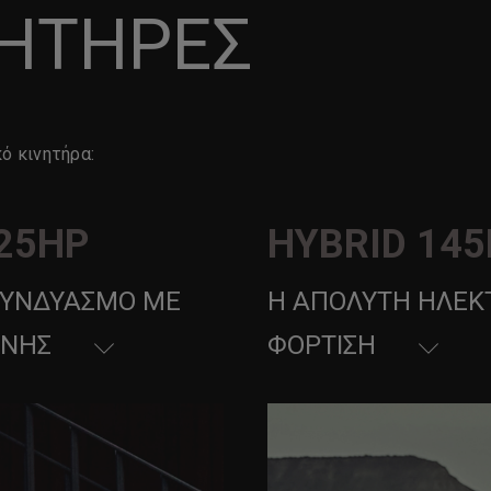
ΝΗΤΗΡΕΣ
κό κινητήρα:
225HP
HYBRID 14
 ΣΥΝΔΥΑΣΜΌ ΜΕ
Η ΑΠΌΛΥΤΗ ΗΛΕΚΤ
ΊΝΗΣ
ΦΌΡΤΙΣΗ