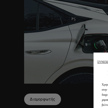
ΣΥΝΕΧ
Χρησι
στην 
διαχε
Διαμορφωτής
χαρακ
βελτι