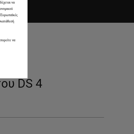
δέχεται να
κονομικού
ς Ευρωπαϊκές
υγκατάθεσή
μπορείτε να
του DS 4