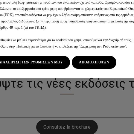
ην αποστολή διαφημιστικών μηνυμάτων που είναι πλέον σχετικά για εσάς. Ορισμένα cookies εν
άλλονται σε επεξεργασία από τρίτα μέρη που βρίσκονται σε χώρες εκτός του Ευρωπαϊκού Οι
υ (ΕΟΧ), τα οποία ενδέχεται να μην έχουν λάβει ακόμη απόφαση επάρκειας από τις αρμόδιε
ς προστασίας δεδομένων. Στην περίπτωση αυτή η διαβίβαση πραγματοποιείται με βάση την σ
άρθρο 49 παρ. 1 (α) του ΓΚΠΔ).
ιθυμείτε να μάθετε περισσότερα για τα cookies που χρησιμοποιούμε και την διαχείρισή τους, 
ρέξετε στην
Πολιτική για τα Cookies
ή να επιλέξετε την ‘Διαχείριση των Ρυθμίσεών μου’.
ΕΚΔΟΣΕΙΣ
ΔΙΑΧΕΙΡΙΣΗ ΤΩΝ ΡΥΘΜΙΣΕΩΝ ΜΟΥ
ΑΠΟΔΟΧΗ ΟΛΩΝ
ψτε τις νέες εκδόσεις 
Consultez la brochure