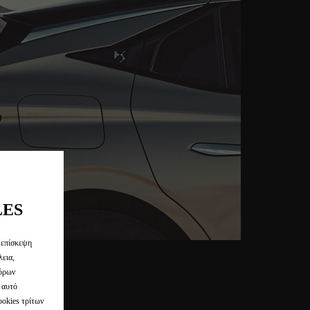
LES
 επίσκεψη
λεια,
φόρων
 αυτό
ookies τρίτων