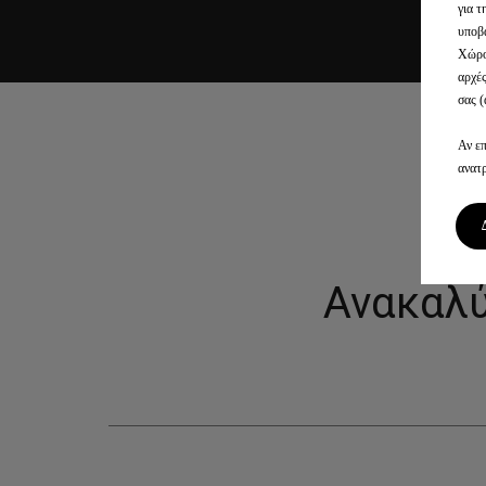
για τ
υποβ
Χώρο
αρχέ
σας (
Αν επ
ανατ
Ανακαλύ