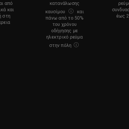
αι από
κατανάλωσης
ρεύμ
ικά και
συνδυα
καυσίμου
και
ή στη
έως 2
Κατά μέσο όρο, σε σύγκριση
πάνω από το 50%
έρεια
του χρόνου
οδήγησης με
ηλεκτρικό ρεύμα
στην πόλη
Ο χρόνος ηλεκτρικής οδήγ