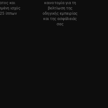
ατος και
καινοτομία για τη
σμένη ισχύς
βελτίωση της
25 ίππων
οδηγικής εμπειρίας
 με έναν βενζινοκινητήρα. Η οικονομία καυσίμου μπορεί να 
και της ασφάλειάς
σας
ησης μπορεί να διαφέρει ανάλογα με την κατάσταση φόρτισ