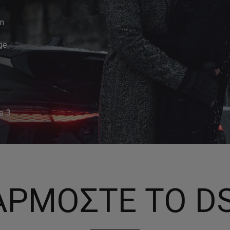
on
ge
e 3
ΡΜΟΣΤΕ ΤΟ DS