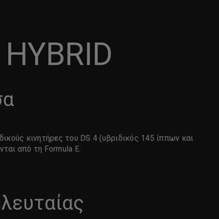
N HYBRID
σα
δικούς κινητήρες του DS 4 (υβριδικός 145 ίππων και
ται από τη Formula E.
ελευταίας