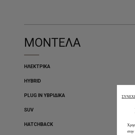
ΜΟΝΤΕΛΑ
ΗΛΕΚΤΡΙΚΑ
HYBRID
PLUG IN ΥΒΡΙΔΙΚΑ
ΣΥΝΕΧ
SUV
HATCHBACK
Χρησι
στην 