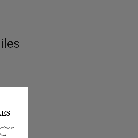
iles
LES
/ COC
 επίσκεψη
λεια,