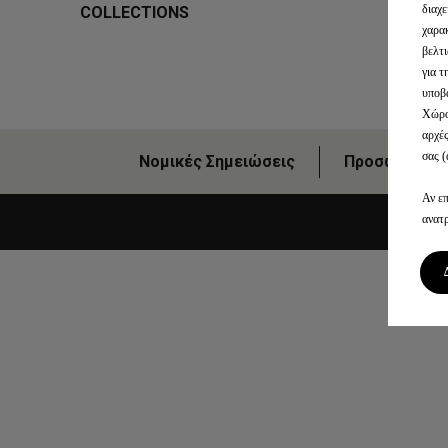
διαχε
COLLECTIONS
χαρακ
βελτι
για τ
υποβ
Χώρο
αρχέ
σας (
Νομικές Σημειώσεις
Προσωπικά Δ
Αν επ
ανατ