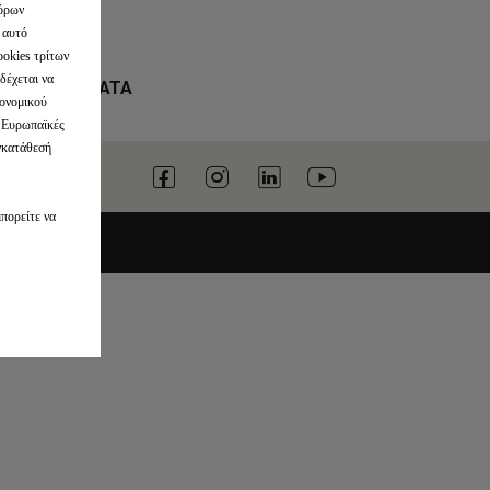
φόρων
 αυτό
ookies τρίτων
δέχεται να
ΟΣΑΚΩΝ TAKATA
κονομικού
ς Ευρωπαϊκές
υγκατάθεσή
Cookies
μπορείτε να