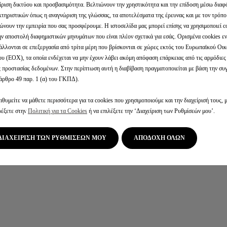
ίριση δικτύου και προσβασιμότητα. Βελτιώνουν την χρηστικότητα και την επίδοση μέσω δια
τηριστικών όπως η αναγνώριση της γλώσσας, τα αποτελέσματα της έρευνας και με τον τρόπο
ΤΙΜΟΚΑΤΑΛΟΓΟΣ
ώνουν την εμπειρία που σας προσφέρουμε. Η ιστοσελίδα μας μπορεί επίσης να χρησιμοποιεί c
ην αποστολή διαφημιστικών μηνυμάτων που είναι πλέον σχετικά για εσάς. Ορισμένα cookies εν
ΚΑΜΠΑΝΙΑ ΑΝΑΚΛΗΣΗΣ ΑΕΡ
άλλονται σε επεξεργασία από τρίτα μέρη που βρίσκονται σε χώρες εκτός του Ευρωπαϊκού Οι
υ (ΕΟΧ), τα οποία ενδέχεται να μην έχουν λάβει ακόμη απόφαση επάρκειας από τις αρμόδιε
ς προστασίας δεδομένων. Στην περίπτωση αυτή η διαβίβαση πραγματοποιείται με βάση την σ
άρθρο 49 παρ. 1 (α) του ΓΚΠΔ).
εδομένα
Δήλωση Προσβασιμότητας
Πολιτική 
ιθυμείτε να μάθετε περισσότερα για τα cookies που χρησιμοποιούμε και την διαχείρισή τους, 
ρέξετε στην
Πολιτική για τα Cookies
ΑΡ. ΓΕ.ΜΗ. 000401501000
ή να επιλέξετε την ‘Διαχείριση των Ρυθμίσεών μου’.
ΔΙΑΧΕΙΡΙΣΗ ΤΩΝ ΡΥΘΜΙΣΕΩΝ ΜΟΥ
ΑΠΟΔΟΧΗ ΟΛΩΝ