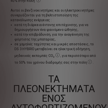
40% στην πόλη
Κατά μέσο όρο σε σύγκριση με έναν βενζινοκ
Αυτοί οι βενζινοκινητήρες και οι ηλεκτροκινητήρες
συνεργάζονται για τη βελτιστοποίηση της
κατανάλωσης ενέργειας :
κατά τη διάρκεια έντονης επιτάχυνσης, για να
δημιουργήσουν ένα φαινόμενο ώθησης,
κατά την επιβράδυνση, για την αναγέννηση της
φόρτισης της μπαταρίας,
σε χαμηλές ταχύτητες και μικρές αποστάσεις, το
DS 3 HYBRID μεταβαίνει σε ηλεκτρική οδήγηση,
μηδενικές εκπομπές CO₂
, για περισσότερο από
στη φάση της κίνησης.
το 50% του χρόνου διαδρομής σας στην πόλη
.
Ο χρόνος ηλε
ΤΑ
ΠΛΕΟΝΕΚΤΉΜΑΤΑ
ΕΝΌΣ