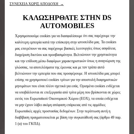
ασφάλεια, ηρεμία για μια βέλτιστη συνδεδεμένη
ΣΥΝΕΧΕΙΑ ΧΩΡΙΣ ΑΠΟΔΟΧΗ →
οδηγική εμπειρία χάρη κυρίως σε: Τηλεχειριστήρια,
συνδεδεμένη πλοήγηση, Send2Nav...
ΚΑΛΩΣΗΡΘΑΤΕ ΣΤΗΝ DS
AUTOMOBILES
Χρησιμοποιούμε cookies για να διασφαλίσουμε ότι σας παρέχουμε την
καλύτερη εμπειρία κατά την επίσκεψη στην ιστοσελίδα μας. Τα cookies
μας επιτρέπουν να σας παρέχουμε βασικές λειτουργίες όπως ασφάλεια,
διαχείριση δικτύου και προσβασιμότητα. Βελτιώνουν την χρηστικότητα
και την επίδοση μέσω διαφόρων χαρακτηριστικών όπως η αναγνώριση της
γλώσσας, τα αποτελέσματα της έρευνας και με τον τρόπο αυτό
βελτιώνουν την εμπειρία που σας προσφέρουμε. Η ιστοσελίδα μας μπορεί
επίσης να χρησιμοποιεί cookies τρίτων για την αποστολή διαφημιστικών
μηνυμάτων που είναι πλέον σχετικά για εσάς. Ορισμένα cookies ενδέχεται
να υποβάλλονται σε επεξεργασία από τρίτα μέρη που βρίσκονται σε χώρες
ΕΚΔΟΣΕΙΣ
εκτός του Ευρωπαϊκού Οικονομικού Χώρου (ΕΟΧ), τα οποία ενδέχεται
να μην έχουν λάβει ακόμη απόφαση επάρκειας από τις αρμόδιες
Ευρωπαϊκές αρχές προστασίας δεδομένων. Στην περίπτωση αυτή η
Ανακαλύψτε τα
διαβίβαση πραγματοποιείται με βάση την συγκατάθεσή σας (άρθρο 49 παρ.
1 (α) του ΓΚΠΔ).
διαφορετικά φινιρίσματα
του DS 3