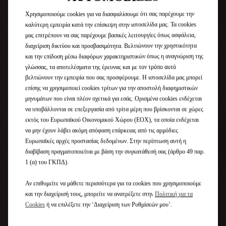
Χρησιμοποιούμε cookies για να διασφαλίσουμε ότι σας παρέχουμε την
καλύτερη εμπειρία κατά την επίσκεψη στην ιστοσελίδα μας. Τα cookies
μας επιτρέπουν να σας παρέχουμε βασικές λειτουργίες όπως ασφάλεια,
διαχείριση δικτύου και προσβασιμότητα. Βελτιώνουν την χρηστικότητα
και την επίδοση μέσω διαφόρων χαρακτηριστικών όπως η αναγνώριση της
γλώσσας, τα αποτελέσματα της έρευνας και με τον τρόπο αυτό
βελτιώνουν την εμπειρία που σας προσφέρουμε. Η ιστοσελίδα μας μπορεί
επίσης να χρησιμοποιεί cookies τρίτων για την αποστολή διαφημιστικών
μηνυμάτων που είναι πλέον σχετικά για εσάς. Ορισμένα cookies ενδέχεται
να υποβάλλονται σε επεξεργασία από τρίτα μέρη που βρίσκονται σε χώρες
εκτός του Ευρωπαϊκού Οικονομικού Χώρου (ΕΟΧ), τα οποία ενδέχεται
να μην έχουν λάβει ακόμη απόφαση επάρκειας από τις αρμόδιες
Ευρωπαϊκές αρχές προστασίας δεδομένων. Στην περίπτωση αυτή η
διαβίβαση πραγματοποιείται με βάση την συγκατάθεσή σας (άρθρο 49 παρ.
1 (α) του ΓΚΠΔ).
Αν επιθυμείτε να μάθετε περισσότερα για τα cookies που χρησιμοποιούμε
και την διαχείρισή τους, μπορείτε να ανατρέξετε στην
Πολιτική για τα
Cookies
ή να επιλέξετε την ‘Διαχείριση των Ρυθμίσεών μου’.