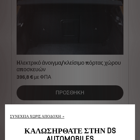
Hλεκτρικό άνοιγμα/κλείσιμο πόρτας χώρου
αποσκευών
396,8 € με ΦΠΑ
ΠΡΟΣΘΗΚΗ
ΣΥΝΕΧΕΙΑ ΧΩΡΙΣ ΑΠΟΔΟΧΗ →
ΕΞΩΤΕΡΙΚΗ ΕΜΦΑΝΙΣΗ
ΚΑΛΩΣΗΡΘΑΤΕ ΣΤΗΝ DS
ΠΑΚΕΤΑ ΕΞΟΠΛΙΣΜΟΥ
AUTOMOBILES