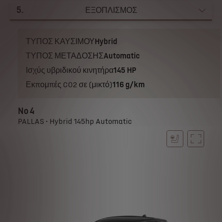
5
.
ΕΞΟΠΛΙΣΜΟΣ
ΤΥΠΟΣ ΚΑΥΣΙΜΟΥ
Hybrid
ΤΥΠΟΣ ΜΕΤΑΔΟΣΗΣ
Automatic
Ισχύς υβριδικού κινητήρα
145 HP
Εκπομπές CO2 σε (μικτό)
116 g/km
No 4
PALLAS • Hybrid 145hp Automatic