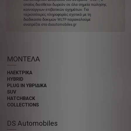
οποίος
διατίθεται
δωρεάν
σε
όλα
σημεία
πώλησης
καινούργιων
επιβατικών
οχημάτων.
Για
περισσότερες
πληροφορίες
σχετικά
με
τη
διαδικασία
δοκιμών
WLTP
παρακαλούμε
ανατρέξτε
στο
dsautomobiles.gr
ΜΟΝΤΕΛΑ
ΗΛΕΚΤΡΙΚΑ
HYBRID
PLUG IN ΥΒΡΙΔΙΚΑ
SUV
HATCHBACK
COLLECTIONS
DS Automobiles