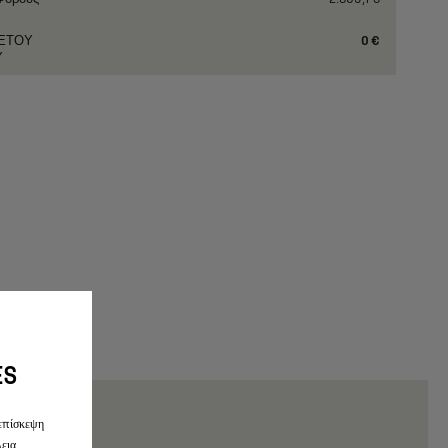
ΕΤΟΥ
0 €
Υ
ES
 επίσκεψη
εια,