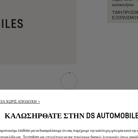
αυτοκινήτου
ΤΙΜΗ ΠΡΟΣΘ
ΕΞΟΠΛΙΣΜΟ
ΑΝΟΙΓΜΑ ΤΗΣ ΦΟΡΜΑΣ
ΙΑ ΧΩΡΙΣ ΑΠΟΔΟΧΗ →
Παρακαλώ περιμένετε μερικά δευτερόλεπτα
ΚΑΛΩΣΗΡΘΑΤΕ ΣΤΗΝ DS AUTOMOBIL
ΝΟΜΙΚΟΙ ΟΡΟΙ
μοποιούμε cookies για να διασφαλίσουμε ότι σας παρέχουμε την καλύτερη εμπειρία κατά την
ιστοσελίδα μας. Τα cookies μας επιτρέπουν να σας παρέχουμε βασικές λειτουργίες όπως ασφάλ