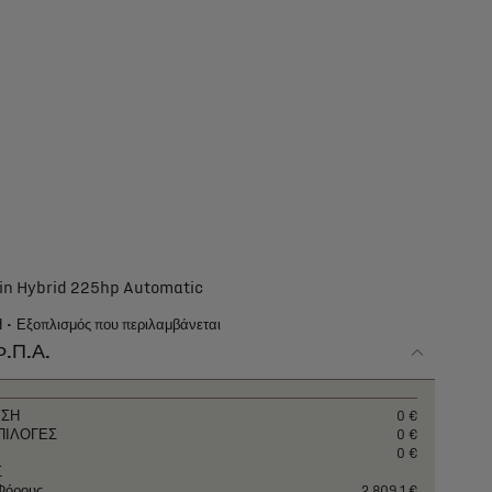
-in Hybrid 225hp Automatic
Η
Εξοπλισμός που περιλαμβάνεται
Φ.Π.Α.
ΥΣΗ
0 €
ΠΙΛΟΓΕΣ
0 €
0 €
Σ
 Φόρους
2.809,1 €