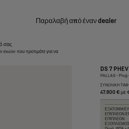
Παραλαβή από έναν dealer
κό σας
ν dealer που προτιμάτε για να
DS 7 PHEV
PALLAS • Plug
ΣΥΝΟΛΙΚΗ ΤΙΜ
47.800 € με 
ΕΞΑΤΟΜΙΚΕ
ΕΠΙΠΛΕΟΝ Ε
ΕΠΙΠΛΕΟΝ
ΕΞΟΠΛΙΣΜΟ
Περιλ. ΦΠΑ +