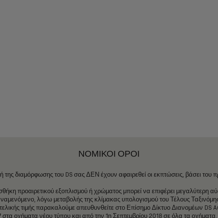
ΝΟΜΙΚΟΙ ΟΡΟΙ
μή
της
διαμόρφωσης
του
DS
σας
ΔΕΝ
έχουν
αφαιρεθεί
οι
εκπτώσεις,
βάσει
του
π
σθήκη
προαιρετικού
εξοπλισμού
ή
χρώματος
μπορεί
να
επιφέρει
μεγαλύτερη
αύ
ναμενόμενο,
λόγω
μεταβολής
της
κλίμακας
υπολογισμού
του
Τέλους
Ταξινόμη
τελικής
τιμής
παρακαλούμε
απευθυνθείτε
στο
Επίσημο
Δίκτυο
Διανομέων
DS
A
7
στα
οχήματα
νέου
τύπου
και
από
την
1η
Σεπτεμβρίου
2018
σε
όλα
τα
οχήματα,