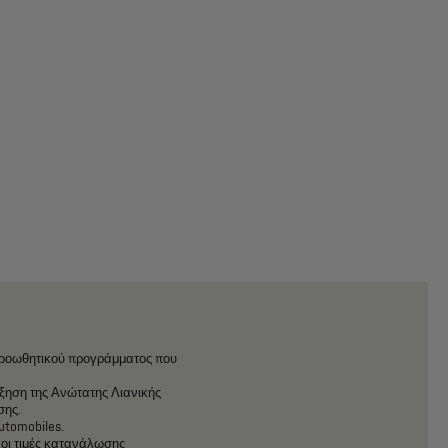
ροωθητικού
προγράμματος
που
ξηση
της
Ανώτατης
Λιανικής
σης.
utomobiles.
οι
τιμές
κατανάλωσης