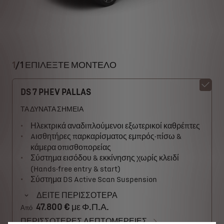
1
/
1 ΕΠΙΛΕΞΤΕ ΜΟΝΤΕΛΟ
DS 7 PHEV PALLAS
ΤΑ ΔΥΝΑΤΑ ΣΗΜΕΙΑ
Ηλεκτρικά αναδιπλούμενοι εξωτερικοί καθρέπτες
Aισθητήρες παρκαρίσματος εμπρός-πίσω &
κάμερα οπισθοπορείας
Σύστημα εισόδου & εκκίνησης χωρίς κλειδί
(Hands-free entry & start)
Σύστημα DS Active Scan Suspension
ΔΕΙΤΕ ΠΕΡΙΣΣΟΤΕΡΑ
47.800 € με Φ.Π.Α.
Από
ΠΕΡΙΣΣΟΤΕΡΕΣ ΛΕΠΤΟΜΕΡΕΙΕΣ