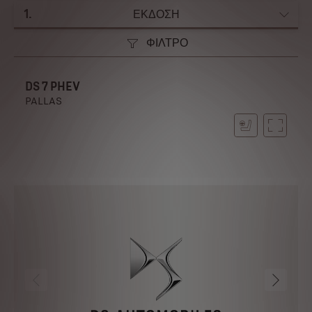
1
.
ΕΚΔΟΣΗ
ΦΙΛΤΡΟ
DS 7 PHEV
PALLAS