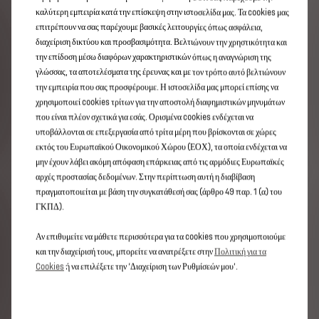
καλύτερη εμπειρία κατά την επίσκεψη στην ιστοσελίδα μας. Τα cookies μας
Blanc Banquise
Μάυρο Perla
επιτρέπουν να σας παρέχουμε βασικές λειτουργίες όπως ασφάλεια,
Nera
334,8 € με ΦΠΑ
διαχείριση δικτύου και προσβασιμότητα. Βελτιώνουν την χρηστικότητα και
Περιλαμβάνεται
την επίδοση μέσω διαφόρων χαρακτηριστικών όπως η αναγνώριση της
γλώσσας, τα αποτελέσματα της έρευνας και με τον τρόπο αυτό βελτιώνουν
την εμπειρία που σας προσφέρουμε. Η ιστοσελίδα μας μπορεί επίσης να
χρησιμοποιεί cookies τρίτων για την αποστολή διαφημιστικών μηνυμάτων
που είναι πλέον σχετικά για εσάς. Ορισμένα cookies ενδέχεται να
υποβάλλονται σε επεξεργασία από τρίτα μέρη που βρίσκονται σε χώρες
εκτός του Ευρωπαϊκού Οικονομικού Χώρου (ΕΟΧ), τα οποία ενδέχεται να
Millenium Blue
Cashmere με
μην έχουν λάβει ακόμη απόφαση επάρκειας από τις αρμόδιες Ευρωπαϊκές
με οροφή BiTon
οροφή BiTon
αρχές προστασίας δεδομένων. Στην περίπτωση αυτή η διαβίβαση
Μαύρο Perla
Μαύρο Perla
πραγματοποιείται με βάση την συγκατάθεσή σας (άρθρο 49 παρ. 1 (α) του
Nera
908,92 € με
ΓΚΠΔ).
ΦΠΑ
660,92 € με
ΦΠΑ
Αν επιθυμείτε να μάθετε περισσότερα για τα cookies που χρησιμοποιούμε
και την διαχείρισή τους, μπορείτε να ανατρέξετε στην
Πολιτική για τα
Cookies
ή να επιλέξετε την ‘Διαχείριση των Ρυθμίσεών μου’.