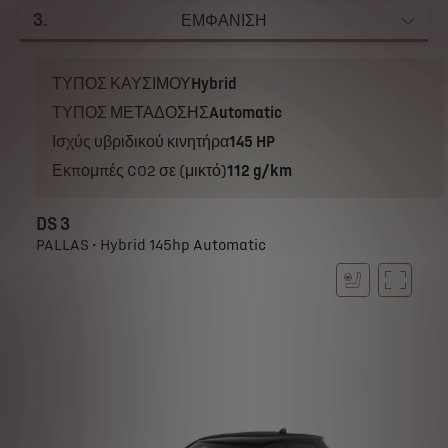
3
.
ΕΜΦΑΝΙΣΗ
ΤΥΠΟΣ ΚΑΥΣΙΜΟΥ
Hybrid
ΤΥΠΟΣ ΜΕΤΑΔΟΣΗΣ
Automatic
Ισχύς υβριδικού κινητήρα
145 HP
Εκπομπές CO2 σε (μικτό)
112 g/km
DS 3
PALLAS • Hybrid 145hp Automatic