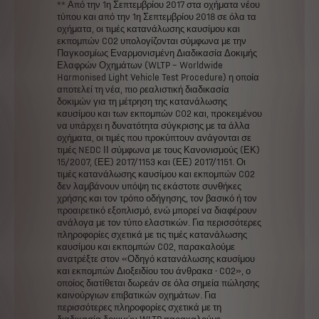
**
Από
την
1η
Σεπτεμβρίου
2017
στα
οχήματα
νέου
τύπου
και
από
την
1η
Σεπτεμβρίου
2018
σε
όλα
τα
οχήματα,
οι
τιμές
κατανάλωσης
καυσίμου
και
εκπομπών
CO2
υπολογίζονται
σύμφωνα
με
την
Παγκοσμίως
Εναρμονισμένη
Διαδικασία
Δοκιμής
Ελαφρών
Οχημάτων
(WLTP
–
Worldwide
Harmonised
Light
Vehicle
Test
Procedure)
η
οποία
αποτελεί
τη
νέα,
πιο
ρεαλιστική
διαδικασία
δοκιμών
για
τη
μέτρηση
της
κατανάλωσης
καυσίμου
και
των
εκπομπών
CO2
και,
προκειμένου
να
υπάρχει
η
δυνατότητα
σύγκρισης
με
τα
άλλα
οχήματα,
οι
τιμές
που
προκύπτουν
ανάγονται
σε
τιμές
NEDC
ΙΙ
σύμφωνα
με
τους
Κανονισμούς
(ΕΚ)
15/2007,
(ΕΕ)
2017/1153
και
(ΕΕ)
2017/1151.
Οι
τιμές
κατανάλωσης
καυσίμου
και
εκπομπών
CO2
δεν
λαμβάνουν
υπόψη
τις
εκάστοτε
συνθήκες
χρήσης
και
τον
τρόπο
οδήγησης,
τον
βασικό
ή
τον
προαιρετικό
εξοπλισμό,
ενώ
μπορεί
να
διαφέρουν
ανάλογα
με
τον
τύπο
ελαστικών.
Για
περισσότερες
πληροφορίες
σχετικά
με
τις
τιμές
κατανάλωσης
καυσίμου
και
εκπομπών
CO2,
παρακαλούμε
ανατρέξτε
στον
«Οδηγό
κατανάλωσης
καυσίμου
και
εκπομπών
Διοξειδίου
του
άνθρακα
-
CO2»,
ο
οποίος
διατίθεται
δωρεάν
σε
όλα
σημεία
πώλησης
καινούργιων
επιβατικών
οχημάτων.
Για
περισσότερες
πληροφορίες
σχετικά
με
τη