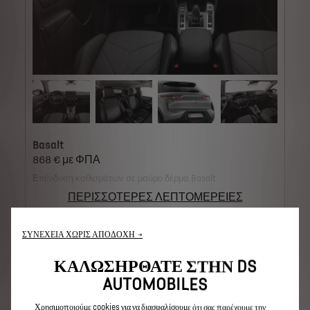
Basalt
868 € με ΦΠΑ
Επένδυση καθισμάτων σε μαύρο δέρμα Basalt
ΠΕΡΙΣΣΟΤΕΡΕΣ ΛΕΠΤΟΜΕΡΕΙΕΣ
ΕΞΩΤΕΡΙΚΟ ΧΡΩΜΑ
ΣΥΝΕΧΕΙΑ ΧΩΡΙΣ ΑΠΟΔΟΧΗ →
ΚΑΛΩΣΗΡΘΑΤΕ ΣΤΗΝ DS
AUTOMOBILES
Χρησιμοποιούμε cookies για να διασφαλίσουμε ότι σας παρέχουμε την