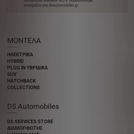
διαδικασία
δοκιμών
WLTP
παρακαλούμε
ανατρέξτε
στο
dsautomobiles.gr
ΜΟΝΤΕΛΑ
ΗΛΕΚΤΡΙΚΑ
HYBRID
PLUG IN ΥΒΡΙΔΙΚΑ
SUV
HATCHBACK
COLLECTIONS
DS Automobiles
DS SERVICES STORE
ΔΙΑΜΟΡΦΩΤΗΣ